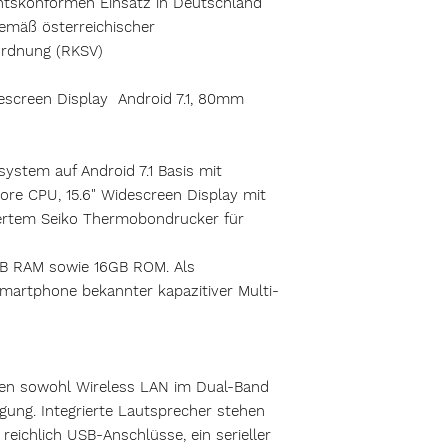
chtskonformen Einsatz in Deutschland
gemäß österreichischer
ordnung (RKSV)
descreen Display Android 7.1, 80mm
system auf Android 7.1 Basis mit
e CPU, 15.6" Widescreen Display mit
iertem Seiko Thermobondrucker für
GB RAM sowie 16GB ROM. Als
artphone bekannter kapazitiver Multi-
hen sowohl Wireless LAN im Dual-Band
ügung. Integrierte Lautsprecher stehen
reichlich USB-Anschlüsse, ein serieller