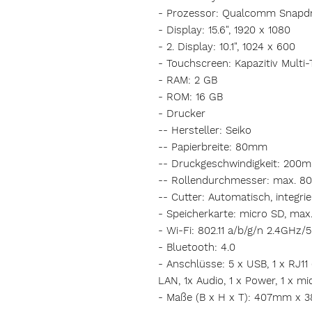
- Prozessor: Qualcomm Snapd
- Display: 15.6", 1920 x 1080
- 2. Display: 10.1", 1024 x 600
- Touchscreen: Kapazitiv Multi
- RAM: 2 GB
- ROM: 16 GB
- Drucker
-- Hersteller: Seiko
-- Papierbreite: 80mm
-- Druckgeschwindigkeit: 200
-- Rollendurchmesser: max. 
-- Cutter: Automatisch, integrie
- Speicherkarte: micro SD, max
- Wi-Fi: 802.11 a/b/g/n 2.4GHz
- Bluetooth: 4.0
- Anschlüsse: 5 x USB, 1 x RJ11 (
LAN, 1x Audio, 1 x Power, 1 x 
- Maße (B x H x T): 407mm x