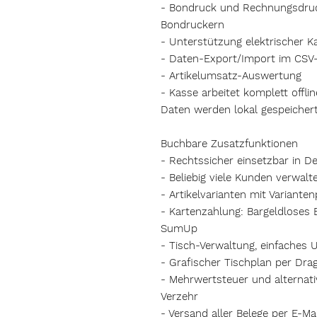
- Bondruck und Rechnungsdruc
Bondruckern
- Unterstützung elektrischer 
- Daten-Export/Import im CSV
- Artikelumsatz-Auswertung
- Kasse arbeitet komplett offl
Daten werden lokal gespeichert
Buchbare Zusatzfunktionen
- Rechtssicher einsetzbar in D
- Beliebig viele Kunden verwalt
- Artikelvarianten mit Varianten
- Kartenzahlung: Bargeldloses 
SumUp
- Tisch-Verwaltung, einfaches
- Grafischer Tischplan per Dr
- Mehrwertsteuer und alternat
Verzehr
- Versand aller Belege per E-M