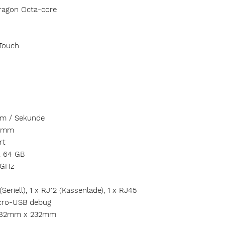
ragon Octa-core
-Touch
mm / Sekunde
80mm
rt
. 64 GB
/5GHz
Seriell), 1 x RJ12 (Kassenlade), 1 x RJ45
micro-USB debug
 382mm x 232mm