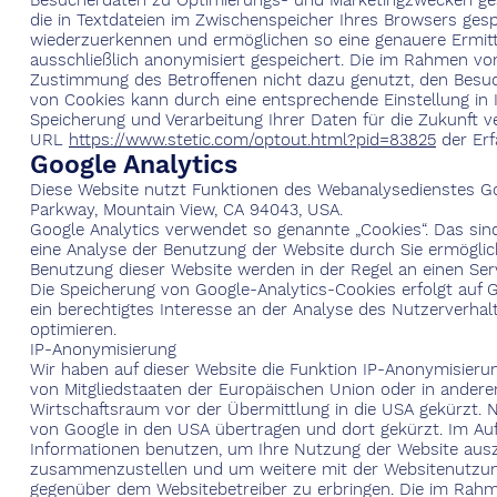
Besucherdaten zu Optimierungs- und Marketingzwecken ges
die in Textdateien im Zwischenspeicher Ihres Browsers ges
wiederzuerkennen und ermöglichen so eine genauere Ermittl
ausschließlich anonymisiert gespeichert. Die im Rahmen vo
Zustimmung des Betroffenen nicht dazu genutzt, den Besuche
von Cookies kann durch eine entsprechende Einstellung in 
Speicherung und Verarbeitung Ihrer Daten für die Zukunft v
URL
https://www.stetic.com/optout.html?pid=83825
der Erf
Google Analytics
Diese Website nutzt Funktionen des Webanalysedienstes Goog
Parkway, Mountain View, CA 94043, USA.
Google Analytics verwendet so genannte „Cookies“. Das sin
eine Analyse der Benutzung der Website durch Sie ermöglic
Benutzung dieser Website werden in der Regel an einen Ser
Die Speicherung von Google-Analytics-Cookies erfolgt auf Gr
ein berechtigtes Interesse an der Analyse des Nutzerverh
optimieren.
IP-Anonymisierung
Wir haben auf dieser Website die Funktion IP-Anonymisierun
von Mitgliedstaaten der Europäischen Union oder in ande
Wirtschaftsraum vor der Übermittlung in die USA gekürzt. N
von Google in den USA übertragen und dort gekürzt. Im Auf
Informationen benutzen, um Ihre Nutzung der Website ausz
zusammenzustellen und um weitere mit der Websitenutzun
gegenüber dem Websitebetreiber zu erbringen. Die im Rahm