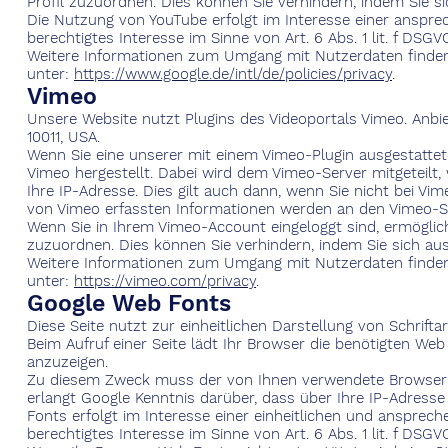
Profil zuzuordnen. Dies können Sie verhindern, indem Sie 
Die Nutzung von YouTube erfolgt im Interesse einer ansprec
berechtigtes Interesse im Sinne von Art. 6 Abs. 1 lit. f DSGV
Weitere Informationen zum Umgang mit Nutzerdaten finden
unter:
https://www.google.de/intl/de/policies/privacy
.
Vimeo
Unsere Website nutzt Plugins des Videoportals Vimeo. Anbiet
10011, USA.
Wenn Sie eine unserer mit einem Vimeo-Plugin ausgestattet
Vimeo hergestellt. Dabei wird dem Vimeo-Server mitgeteilt
Ihre IP-Adresse. Dies gilt auch dann, wenn Sie nicht bei Vi
von Vimeo erfassten Informationen werden an den Vimeo-Se
Wenn Sie in Ihrem Vimeo-Account eingeloggt sind, ermögliche
zuzuordnen. Dies können Sie verhindern, indem Sie sich a
Weitere Informationen zum Umgang mit Nutzerdaten finden
unter:
https://vimeo.com/privacy
.
Google Web Fonts
Diese Seite nutzt zur einheitlichen Darstellung von Schrift
Beim Aufruf einer Seite lädt Ihr Browser die benötigten We
anzuzeigen.
Zu diesem Zweck muss der von Ihnen verwendete Browser 
erlangt Google Kenntnis darüber, dass über Ihre IP-Adres
Fonts erfolgt im Interesse einer einheitlichen und ansprech
berechtigtes Interesse im Sinne von Art. 6 Abs. 1 lit. f DSGV