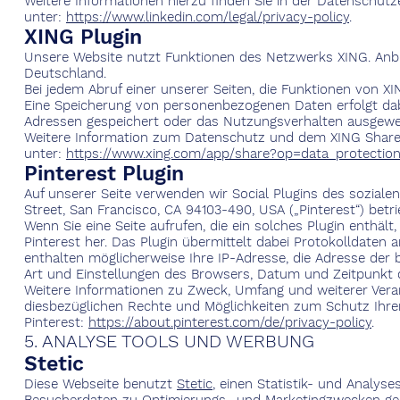
Weitere Informationen hierzu finden Sie in der Datenschutz
unter:
https://www.linkedin.com/legal/privacy-policy
.
XING Plugin
Unsere Website nutzt Funktionen des Netzwerks XING. Anb
Deutschland.
Bei jedem Abruf einer unserer Seiten, die Funktionen von XI
Eine Speicherung von personenbezogenen Daten erfolgt dab
Adressen gespeichert oder das Nutzungsverhalten ausgewe
Weitere Information zum Datenschutz und dem XING Share-
unter:
https://www.xing.com/app/share?op=data_protectio
Pinterest Plugin
Auf unserer Seite verwenden wir Social Plugins des soziale
Street, San Francisco, CA 94103-490, USA („Pinterest“) betri
Wenn Sie eine Seite aufrufen, die ein solches Plugin enthält
Pinterest her. Das Plugin übermittelt dabei Protokolldaten 
enthalten möglicherweise Ihre IP-Adresse, die Adresse der 
Art und Einstellungen des Browsers, Datum und Zeitpunkt d
Weitere Informationen zu Zweck, Umfang und weiterer Vera
diesbezüglichen Rechte und Möglichkeiten zum Schutz Ihre
Pinterest:
https://about.pinterest.com/de/privacy-policy
.
5. ANALYSE TOOLS UND WERBUNG
Stetic
Diese Webseite benutzt
Stetic
, einen Statistik- und Analyse