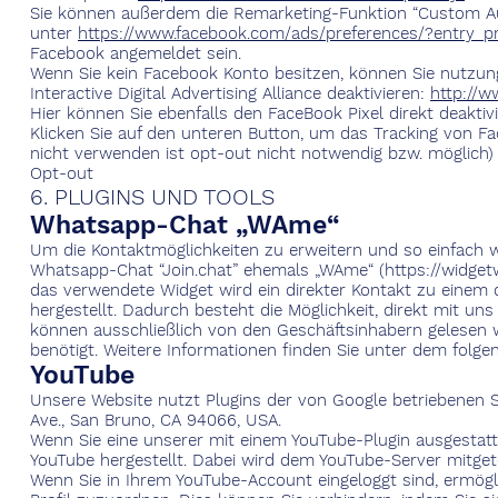
Sie können außerdem die Remarketing-Funktion “Custom Au
unter
https://www.facebook.com/ads/preferences/?entry_p
Facebook angemeldet sein.
Wenn Sie kein Facebook Konto besitzen, können Sie nutzu
Interactive Digital Advertising Alliance deaktivieren:
http://
Hier können Sie ebenfalls den FaceBook Pixel direkt deaktivi
Klicken Sie auf den unteren Button, um das Tracking von Fac
nicht verwenden ist opt-out nicht notwendig bzw. möglich)
Opt-out
6. PLUGINS UND TOOLS
Whatsapp-Chat „WAme“
Um die Kontaktmöglichkeiten zu erweitern und so einfach w
Whatsapp-Chat “Join.chat” ehemals „WAme“ (
https://widge
das verwendete Widget wird ein direkter Kontakt zu einem
hergestellt. Dadurch besteht die Möglichkeit, direkt mit uns
können ausschließlich von den Geschäftsinhabern gelesen 
benötigt. Weitere Informationen finden Sie unter dem folge
YouTube
Unsere Website nutzt Plugins der von Google betriebenen Sei
Ave., San Bruno, CA 94066, USA.
Wenn Sie eine unserer mit einem YouTube-Plugin ausgestatt
YouTube hergestellt. Dabei wird dem YouTube-Server mitgete
Wenn Sie in Ihrem YouTube-Account eingeloggt sind, ermögli