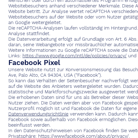
Menschen oder durch ein automatisiertes Programm erfolgt
Websitebesuchers anhand verschiedener Merkmale. Diese An
Website betritt. Zur Analyse wertet reCAPTCHA verschiedene
Websitebesuchers auf der Website oder vom Nutzer getätig
an Google weitergeleitet.
Die reCAPTCHA-Analysen laufen vollständig im Hintergrund.
Analyse stattfindet.
Die Datenverarbeitung erfolgt auf Grundlage von Art. 6 Abs. 
daran, seine Webangebote vor missbräuchlicher automatis
Weitere Informationen zu Google reCAPTCHA sowie die Dat
Links:
https://www.google.com/intl/de/policies/privacy/
und
Facebook Pixel
Unsere Website nutzt zur Konversionsmessung das Besuchera
Ave, Palo Alto, CA 94304, USA (“Facebook”).
So kann das Verhalten der Seitenbesucher nachverfolgt we
auf die Website des Anbieters weitergeleitet wurden. Dadu
statistische und Marktforschungszwecke ausgewertet wer
Die erhobenen Daten sind für uns als Betreiber dieser Webs
Nutzer ziehen. Die Daten werden aber von Facebook gespeic
Nutzerprofil möglich ist und Facebook die Daten für eige
Datenverwendungsrichtlinie
verwenden kann. Dadurch kann 
Facebook sowie außerhalb von Facebook ermöglichen. Diese
beeinflusst werden.
In den Datenschutzhinweisen von Facebook finden Sie weit
Privatsphäre:
https://www.facebook.com/about/privacy/
.