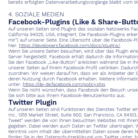
bereits erfolgten Datenverarbeitungsvorgänge bleibt vom W
4. SOZIALE MEDIEN
Facebook-Plugins (Like & Share-Butt
Auf unseren Seiten sind Plugins des sozialen Netzwerks Fac
California 94025, USA, integriert. Die Facebook-Plugins er
mir“) auf unserer Seite. Eine Übersicht über die Facebook-Pl
hier:
https://developers.facebook.com/docs/plugins/
.
Wenn Sie unsere Seiten besuchen, wird über das Plugin ei
Server hergestellt. Facebook erhält dadurch die Informatio
Sie den Facebook „Like-Button“ anklicken während Sie in Ih
unserer Seiten auf Ihrem Facebook-Profil verlinken. Dadu
zuordnen. Wir weisen darauf hin, dass wir als Anbieter der
deren Nutzung durch Facebook erhalten. Weitere Informati
unter:
https://de-de.facebook.com/policy.php
.
Wenn Sie nicht wünschen, dass Facebook den Besuch unse
Sie sich bitte aus Ihrem Facebook-Benutzerkonto aus.
Twitter Plugin
Auf unseren Seiten sind Funktionen des Dienstes Twitter e
Inc., 1355 Market Street, Suite 900, San Francisco, CA 941
Tweet“ werden die von Ihnen besuchten Websites mit Ihre
gegeben. Dabei werden auch Daten an Twitter übertragen. Wi
Kenntnis vom Inhalt der übermittelten Daten sowie deren N
finden Sie in der Datenschutzerklärung von Twitter unter:
h