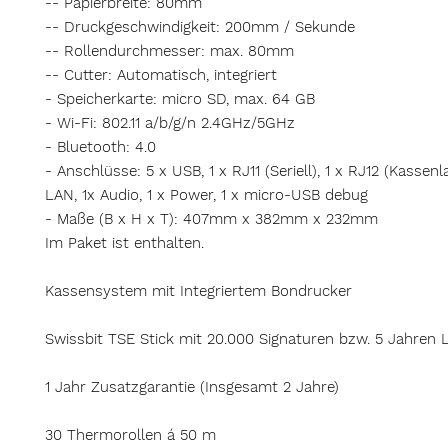
-- Papierbreite: 80mm
-- Druckgeschwindigkeit: 200mm / Sekunde
-- Rollendurchmesser: max. 80mm
-- Cutter: Automatisch, integriert
- Speicherkarte: micro SD, max. 64 GB
- Wi-Fi: 802.11 a/b/g/n 2.4GHz/5GHz
- Bluetooth: 4.0
- Anschlüsse: 5 x USB, 1 x RJ11 (Seriell), 1 x RJ12 (Kassenl
LAN, 1x Audio, 1 x Power, 1 x micro-USB debug
- Maße (B x H x T): 407mm x 382mm x 232mm
Im Paket ist enthalten.
Kassensystem mit Integriertem Bondrucker
Swissbit TSE Stick mit 20.000 Signaturen bzw. 5 Jahren L
1 Jahr Zusatzgarantie (Insgesamt 2 Jahre)
30 Thermorollen á 50 m