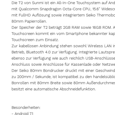
Die T2 von Sunmi ist ein All-In-One Touchsystem auf Andr
mit Qualcomm Snapdragon Octa-Core CPU, 15.6" Widescr
mit FullHD Auflösung sowie integriertem Seiko Thermob
80mm Papierrollen.
Der Speicher der T2 beträgt 2GB RAM sowie 16GB ROM. A
Touchscreen kommt ein vom Smartphone bekannter kapaz
Touchscreen zum Einsatz.
Zur kabellosen Anbindung stehen sowohl Wireless LAN 
Betrieb, Bluetooth 4.0 zur Verfügung. Integrierte Lautspr
ebenso zur Verfügung wie auch reichlich USB-Anschlüsse, 
Anschluss sowie Anschlüsse für Kassenlade oder Netzwe
Der Seiko 80mm Bondrucker druckt mit einer Geschwindi
zu 200mm / Sekunde, ist kompatibel zu den handelsübli
Bonrollen mit 80mm Breite sowie 80mm Außendurchme
besitzt eine automatische Abschneidefunktion.
Besonderheiten:
- Android 7.1