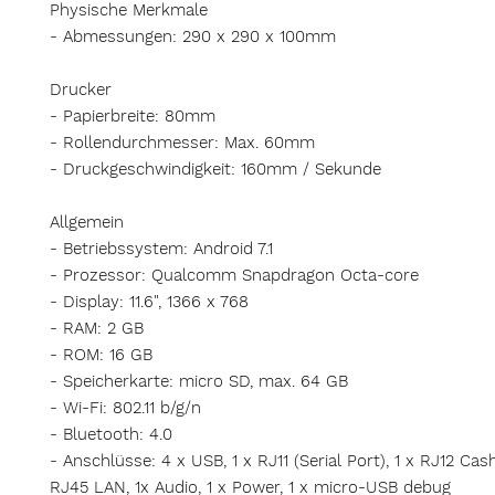
Physische Merkmale
- Abmessungen: 290 x 290 x 100mm
Drucker
- Papierbreite: 80mm
- Rollendurchmesser: Max. 60mm
- Druckgeschwindigkeit: 160mm / Sekunde
Allgemein
- Betriebssystem: Android 7.1
- Prozessor: Qualcomm Snapdragon Octa-core
- Display: 11.6", 1366 x 768
- RAM: 2 GB
- ROM: 16 GB
- Speicherkarte: micro SD, max. 64 GB
- Wi-Fi: 802.11 b/g/n
- Bluetooth: 4.0
- Anschlüsse: 4 x USB, 1 x RJ11 (Serial Port), 1 x RJ12 Cas
RJ45 LAN, 1x Audio, 1 x Power, 1 x micro-USB debug